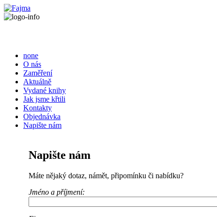
none
O nás
Zaměření
Aktuálně
Vydané knihy
Jak jsme křtili
Kontakty
Objednávka
Napište nám
Napište nám
Máte nějaký dotaz, námět, připomínku či nabídku?
Jméno a příjmení: