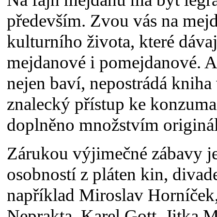
především. Zvou vás na mejd
kulturního života, které dáv
mejdanové i pomejdanové. A 
nejen baví, nepostrádá knih
znalecký přístup ke konzumac
doplněno množstvím origináln
Zárukou výjimečné zábavy je
osobností z pláten kin, divad
například Miroslav Horníček,
Neprakta, Karel Gott, Jitka M