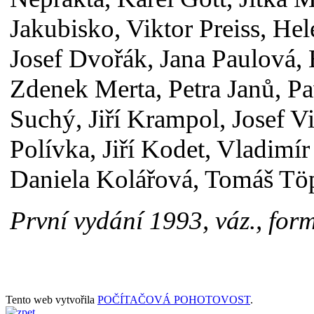
Jakubisko, Viktor Preiss, He
Josef Dvořák, Jana Paulová, 
Zdenek Merta, Petra Janů, Pa
Suchý, Jiří Krampol, Josef V
Polívka, Jiří Kodet, Vladimí
Daniela Kolářová, Tomáš Töpf
První vydání 1993, váz., fo
Tento web vytvořila
POČÍTAČOVÁ POHOTOVOST
.