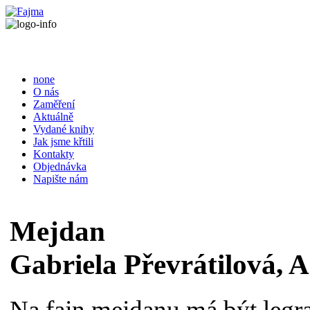
none
O nás
Zaměření
Aktuálně
Vydané knihy
Jak jsme křtili
Kontakty
Objednávka
Napište nám
Mejdan
Gabriela Převrátilová, 
Na fajn mejdanu má být legra