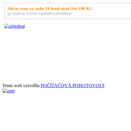
Akční cena za sadu 10 kusů nyní činí 180 Kč.
(po jednom svazku z každého předmětu)
Tento web vytvořila
POČÍTAČOVÁ POHOTOVOST
.