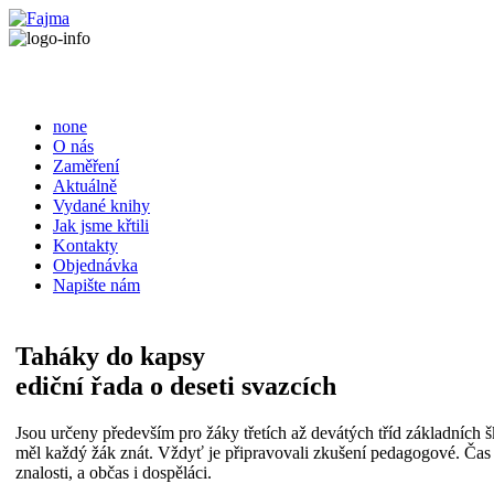
none
O nás
Zaměření
Aktuálně
Vydané knihy
Jak jsme křtili
Kontakty
Objednávka
Napište nám
Taháky do kapsy
ediční řada o deseti svazcích
Jsou určeny především pro žáky třetích až devátých tříd základních š
měl každý žák znát. Vždyť je připravovali zkušení pedagogové. Čas od 
znalosti, a občas i dospěláci.